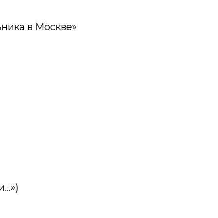
ьника в Москве»
и…»)