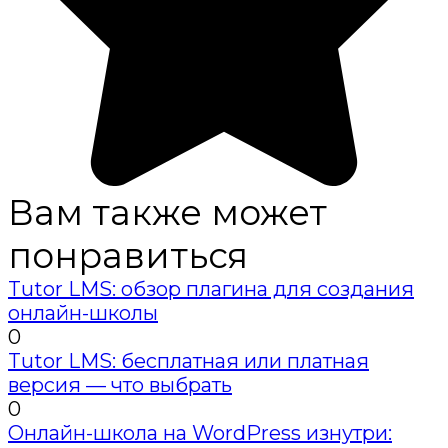
Вам также может
понравиться
Tutor LMS: обзор плагина для создания
онлайн-школы
0
Tutor LMS: бесплатная или платная
версия — что выбрать
0
Онлайн-школа на WordPress изнутри: