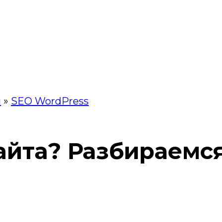
й
»
SEO WordPress
айта? Разбираемся