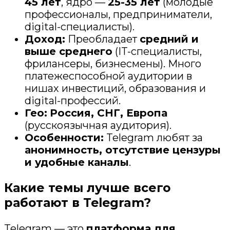
45 лет
, ядро —
25-35 лет
(молодые
профессионалы, предприниматели,
digital-специалисты).
Доход:
Преобладает
средний и
выше среднего
(IT-специалисты,
фрилансеры, бизнесмены). Много
платежеспособной аудитории в
нишах инвестиций, образования и
digital-профессий.
Гео:
Россия, СНГ, Европа
(русскоязычная аудитория).
Особенности:
Telegram любят за
анонимность, отсутствие цензуры
и удобные каналы
.
Какие темы лучше всего
работают в Telegram?
Telegram — это
платформа для