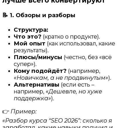
лучше всего конвертируют
📝 1. Обзоры и разборы
Структура:
Что это?
(кратко о продукте).
Мой опыт
(как использовал, какие
результаты).
Плюсы/минусы
(честно, без «всё
супер»).
Кому подойдёт?
(например,
«Новичкам, а не продвинутым»
).
Альтернативы
(если есть –
например,
«Дешевле, но хуже
поддержка»
).
👉
Пример:
«Разбор курса “SEO 2026”: сколько я
заработал, какие навыки получил и